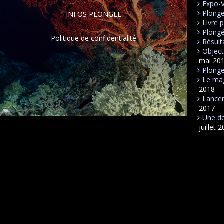
Expo-
Plong
INFOS PLONGEE
Livre 
Plongé
Politique de confidentialité
Résult
Object
mai 20
Plonge
Le mag
2018
Lancem
2017
Une de
juillet 