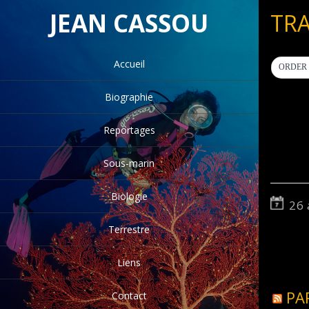
JEAN CASSOU
TR
Accueil
ORDER 
Biographie
Reportages
Sous-marin
Biologie
26 
Terrestre
Liens
PA
Contact