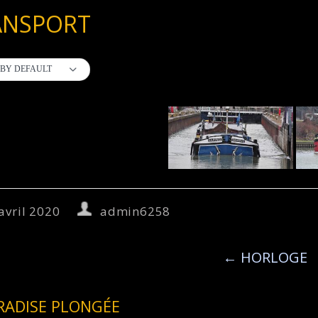
ANSPORT
BY DEFAULT
avril 2020
admin6258
←
HORLOGE
RADISE PLONGÉE