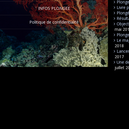
Plong
Livre 
INFOS PLONGEE
Plongé
Résult
Politique de confidentialité
Object
mai 20
Plonge
Le mag
2018
Lancem
2017
Une de
juillet 