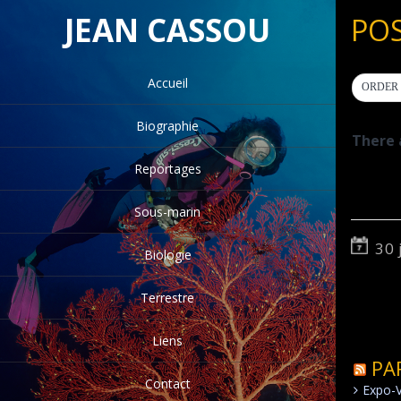
JEAN CASSOU
PO
Accueil
ORDER 
Biographie
There 
Reportages
Sous-marin
30 
Biologie
Terrestre
Liens
PA
Contact
Expo-