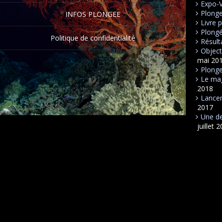
Expo-
Plong
INFOS PLONGEE
Livre 
Plongé
Politique de confidentialité
Résult
Object
mai 20
Plonge
Le mag
2018
Lancem
2017
Une de
juillet 