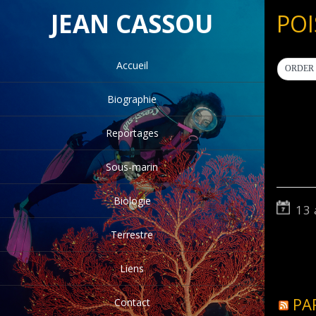
JEAN CASSOU
POI
Accueil
ORDER 
Biographie
Reportages
Sous-marin
Biologie
13 
Terrestre
Liens
PA
Contact