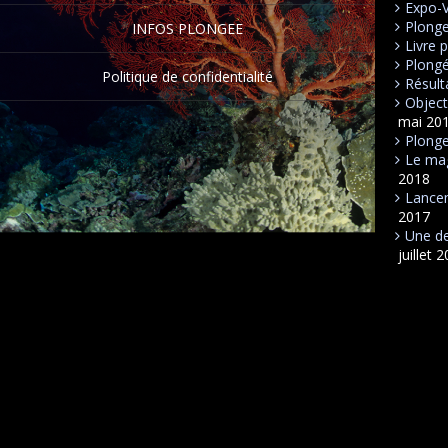
Expo-
Plong
INFOS PLONGEE
Livre 
Plongé
Politique de confidentialité
Résult
Object
mai 20
Plonge
Le mag
2018
Lancem
2017
Une de
juillet 