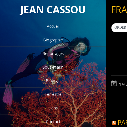
JEAN CASSOU
FRA
Accueil
ORDER 
Biographie
Reportages
Sous-marin
Biologie
19 
Terrestre
Liens
PA
Contact