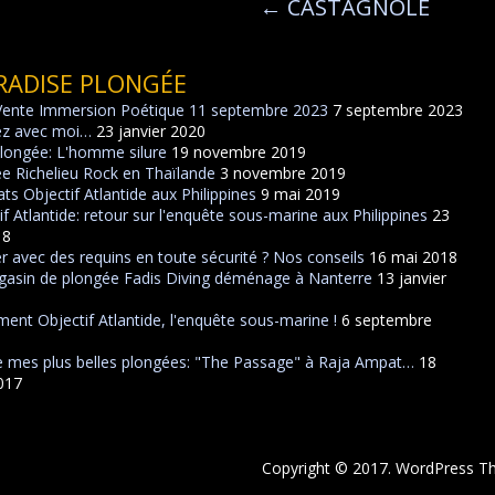
←
CASTAGNOLE
RADISE PLONGÉE
Vente Immersion Poétique 11 septembre 2023
7 septembre 2023
ez avec moi…
23 janvier 2020
plongée: L'homme silure
19 novembre 2019
e Richelieu Rock en Thaïlande
3 novembre 2019
ats Objectif Atlantide aux Philippines
9 mai 2019
if Atlantide: retour sur l'enquête sous-marine aux Philippines
23
18
r avec des requins en toute sécurité ? Nos conseils
16 mai 2018
asin de plongée Fadis Diving déménage à Nanterre
13 janvier
ent Objectif Atlantide, l'enquête sous-marine !
6 septembre
 mes plus belles plongées: "The Passage" à Raja Ampat…
18
2017
Copyright © 2017. WordPress 