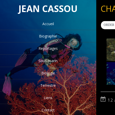
JEAN CASSOU
CH
Accueil
ORDER 
Biographie
Reportages
Sous-marin
Biologie
Terrestre
Liens
12 
Contact