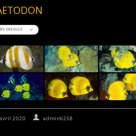
AETODON
BY DEFAULT
avril 2020
admin6258