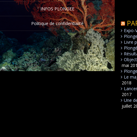
INFOS PLONGEE
PA
Politique de confidentialité
Expo-
Plong
Livre 
Plongé
Résult
Object
mai 20
Plonge
Le mag
2018
Lancem
2017
Une de
juillet 