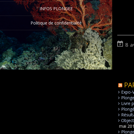
INFOS PLONGEE
Politique de confidentialité
8 a
PA
Expo-
Plong
Livre 
Plongé
Résult
Object
mai 20
Plonge