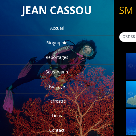
JEAN CASSOU
SM
Accueil
ORDER 
Biographie
Reportages
Sous-marin
Biologie
Terrestre
Liens
Contact