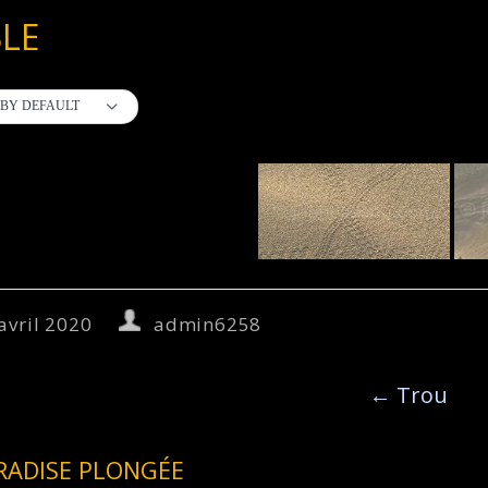
LE
BY DEFAULT
avril 2020
admin6258
←
Trou
RADISE PLONGÉE