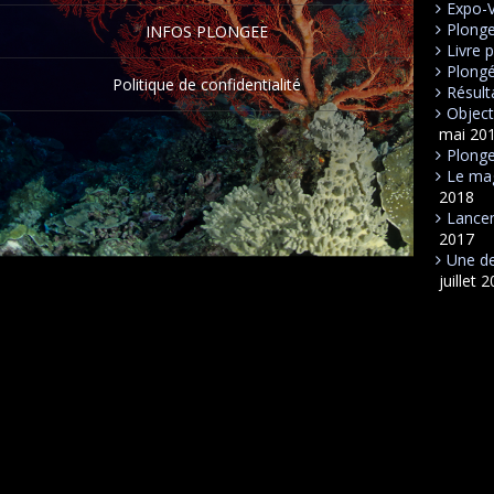
Expo-
Plong
INFOS PLONGEE
Livre 
Plongé
Politique de confidentialité
Résult
Object
mai 20
Plonge
Le mag
2018
Lancem
2017
Une de
juillet 