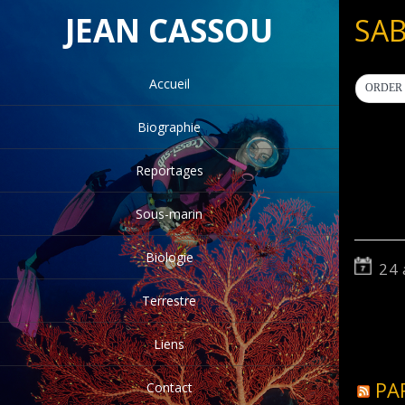
JEAN CASSOU
SAB
Accueil
ORDER 
Biographie
Reportages
Sous-marin
Biologie
24 
Terrestre
Liens
PA
Contact