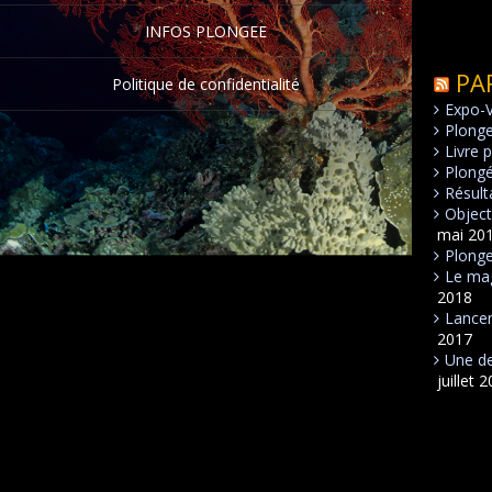
INFOS PLONGEE
PA
Politique de confidentialité
Expo-
Plong
Livre 
Plongé
Résult
Object
mai 20
Plonge
Le mag
2018
Lancem
2017
Une de
juillet 