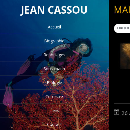
JEAN CASSOU
MA
Accueil
ORDER 
Biographie
Reportages
Sous-marin
Biologie
Terrestre
Liens
26 
Contact