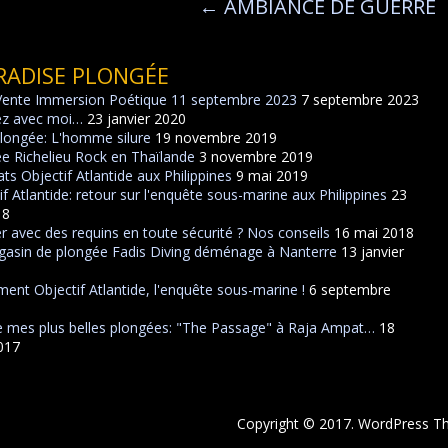
←
AMBIANCE DE GUERRE
RADISE PLONGÉE
Vente Immersion Poétique 11 septembre 2023
7 septembre 2023
ez avec moi…
23 janvier 2020
plongée: L'homme silure
19 novembre 2019
e Richelieu Rock en Thaïlande
3 novembre 2019
ats Objectif Atlantide aux Philippines
9 mai 2019
if Atlantide: retour sur l'enquête sous-marine aux Philippines
23
18
r avec des requins en toute sécurité ? Nos conseils
16 mai 2018
asin de plongée Fadis Diving déménage à Nanterre
13 janvier
ent Objectif Atlantide, l'enquête sous-marine !
6 septembre
 mes plus belles plongées: "The Passage" à Raja Ampat…
18
2017
Copyright © 2017. WordPress 