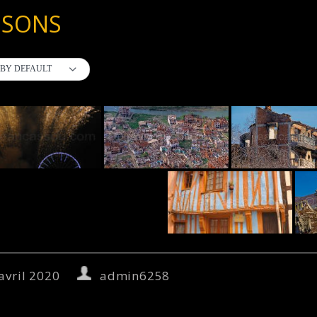
ISONS
BY DEFAULT
avril 2020
admin6258