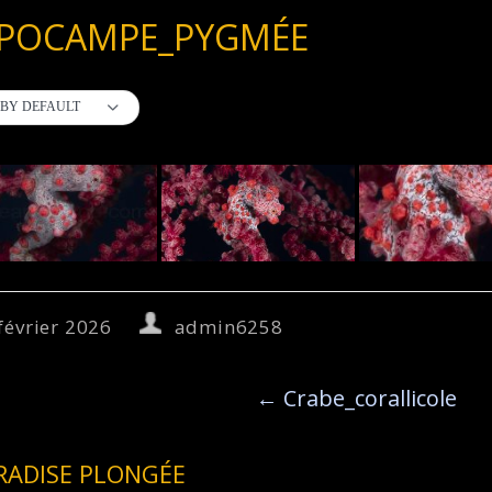
PPOCAMPE_PYGMÉE
BY DEFAULT
février 2026
admin6258
←
Crabe_corallicole
RADISE PLONGÉE