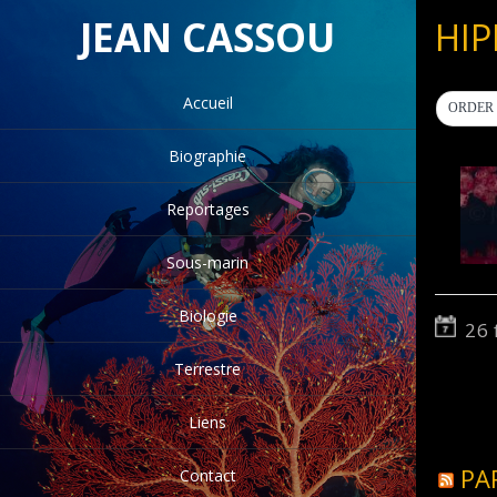
JEAN CASSOU
HI
Accueil
ORDER 
Biographie
Reportages
Sous-marin
Biologie
26 
Terrestre
Liens
PA
Contact