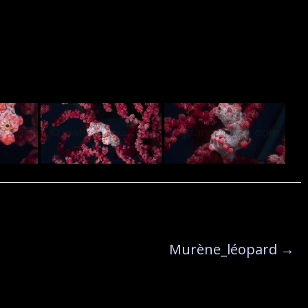
Murène_léopard
→