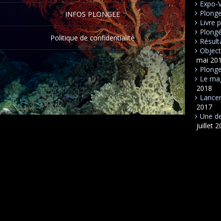
Expo-
Plong
INFOS PLONGEE
Livre 
Plongé
Politique de confidentialité
Résult
Object
mai 20
Plonge
Le mag
2018
Lancem
2017
Une de
juillet 