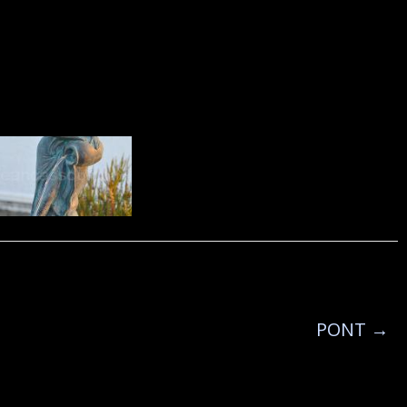
PONT
→