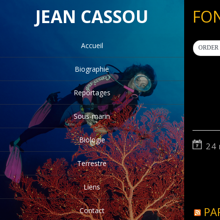
JEAN CASSOU
FO
Accueil
ORDER 
Biographie
Reportages
Sous-marin
Biologie
24
Terrestre
Liens
PA
Contact