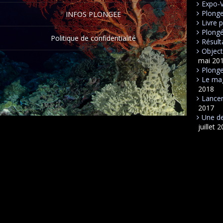
Expo-
Plong
INFOS PLONGEE
Livre 
Plongé
Politique de confidentialité
Résult
Object
mai 20
Plonge
Le mag
2018
Lancem
2017
Une de
juillet 