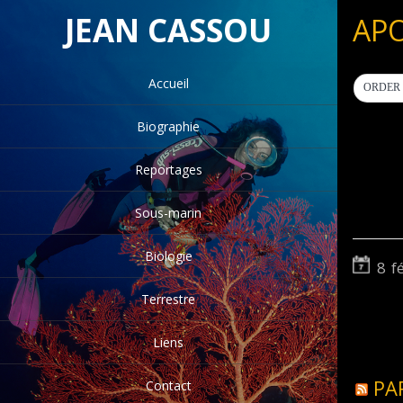
JEAN CASSOU
AP
Accueil
ORDER 
Biographie
Reportages
Sous-marin
Biologie
8 f
Terrestre
Liens
PA
Contact