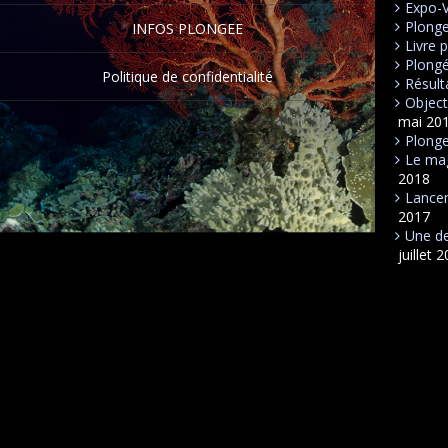
Expo-
Plong
INFOS PLONGEE
Livre 
Plongé
Politique de confidentialité
Résult
Object
mai 20
Plonge
Le mag
2018
Lancem
2017
Une de
juillet 