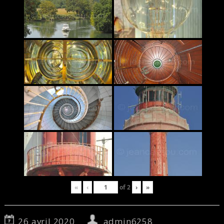
«
‹
of
2
›
»
26 avril 2020
admin6258