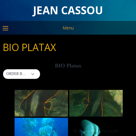
JEAN CASSOU
Menu
BIO PLATAX
BIO Platax
ORDER BY DEFAULT