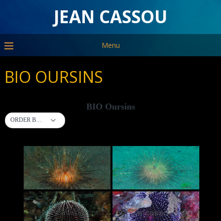
JEAN CASSOU
Menu
BIO OURSINS
BIO Oursins
ORDER BY DEFAULT