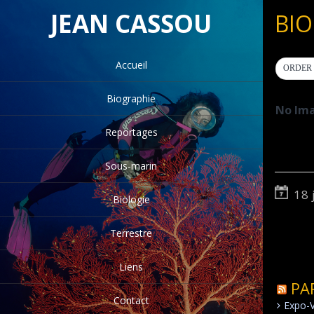
JEAN CASSOU
BIO
Accueil
ORDER 
Biographie
No Ima
Reportages
Sous-marin
18 
Biologie
Terrestre
Liens
PA
Contact
Expo-