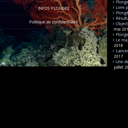
Plong
Livre 
INFOS PLONGEE
Plongé
Résult
Politique de confidentialité
Object
mai 20
Plonge
Le mag
2018
Lancem
2017
Une de
juillet 