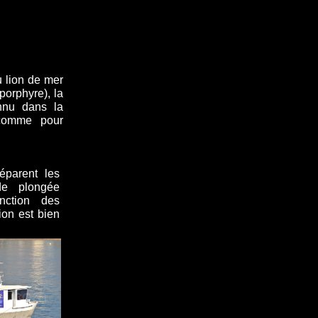
u lion de mer
porphyre), la
nnu dans la
 comme pour
parent les
de plongée
ction des
ion est bien