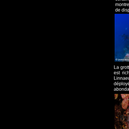
montre
de dis
La grot
est ri
Linnaeu
déploy
abonda