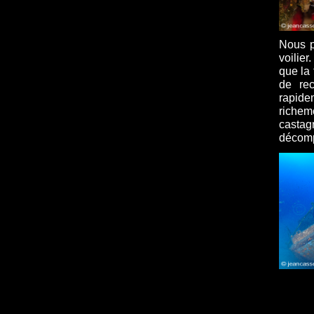
Nous p
voilie
que la 
de rec
rapide
richem
castag
décomp