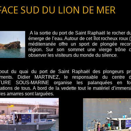
FACE SUD DU LION DE MER
A la sortie du port de Saint Raphaël le rocher d
émerge de l’eau. Autour de cet îlot rocheux roux (
méditerranée offre un sport de plongée reco
région. Sur son sommet une vierge trône
observer les visiteurs du monde du silence
.
ut du quai du port de Saint Raphaël des plongeurs pré
ements. Didier MARTINEZ, le responsable du centre 
URE SOUS-MARINE organise les palanquées en fon
cations de tous. A bord de la vedette tout le matériel d’immers
les amarres sont larguées.