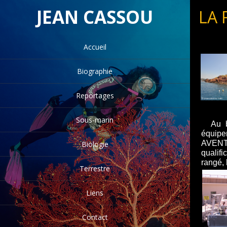
JEAN CASSOU
LA 
Accueil
Biographie
Reportages
Sous-marin
Au bo
équip
AVENT
Biologie
qualifi
rangé, 
Terrestre
Liens
Contact