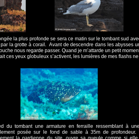
gée la plus profonde se sera ce matin sur le tombant sud avec 
 par la grotte à corail. Avant de descendre dans les abysses 
ouche nous regarde passer. Quand je m’attarde un petit moment p
rait ces yeux globuleux s’activent, les lumières de mes flashs n
d du tombant une armature en ferraille ressemblant à une
calement posée sur le fond de sable à 35m de profondeur
nement la gardienne du site, ouvre sa gueule comme si elle