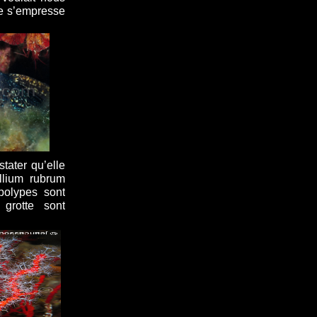
le s’empresse
tater qu’elle
llium rubrum
 polypes sont
 grotte sont