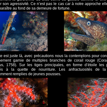
r son agressivité. Ce n’est pas le cas car à notre approche el
paraître au fond de sa demeure de fortune.
te est juste là, avec précautions nous la contemplons pour cons
chement garnie de multiples branches de corail rouge (Cora
s, 1758). Sur les tiges principales, en forme d’étoile les
és à la quette de nourriture. Les anfractuosités de la
mment remplies de jeunes pousses.