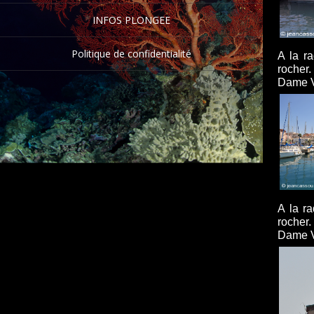
INFOS PLONGEE
Politique de confidentialité
A la ra
rocher.
Dame V
A la ra
rocher.
Dame V