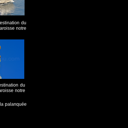
estination du
aroisse notre
estination du
aroisse notre
 la palanquée
.