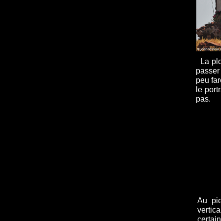
La plon
passer
peu far
le port
pas.
Au pie
verti
certai