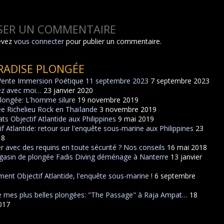
SSER UN COMMENTAIRE
evez
vous connecter
pour publier un commentaire.
RADISE PLONGÉE
Vente Immersion Poétique 11 septembre 2023
7 septembre 2023
ez avec moi…
23 janvier 2020
plongée: L'homme silure
19 novembre 2019
e Richelieu Rock en Thaïlande
3 novembre 2019
ats Objectif Atlantide aux Philippines
9 mai 2019
if Atlantide: retour sur l'enquête sous-marine aux Philippines
23
18
r avec des requins en toute sécurité ? Nos conseils
16 mai 2018
asin de plongée Fadis Diving déménage à Nanterre
13 janvier
ent Objectif Atlantide, l'enquête sous-marine !
6 septembre
 mes plus belles plongées: "The Passage" à Raja Ampat…
18
2017