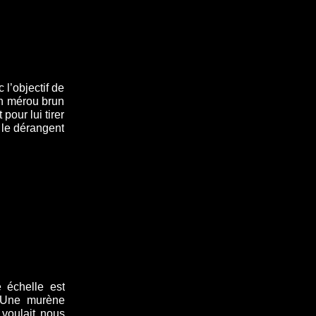
l’objectif de
un mérou brun
our lui tirer
e le dérangent
 échelle est
. Une murène
 voulait nous