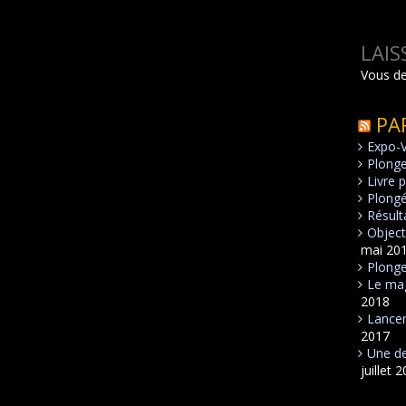
LAI
Vous d
PA
Expo-
Plong
Livre 
Plongé
Résult
Object
mai 20
Plonge
Le mag
2018
Lancem
2017
Une de
juillet 